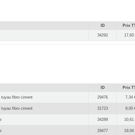
ID
Prix T
34292
17,60
ID
Prix T
 tuyau fibro ciment
29476
7,34 
 tuyau fibro ciment
31723
9,00 
e
34289
10,61
e
29477
19,04