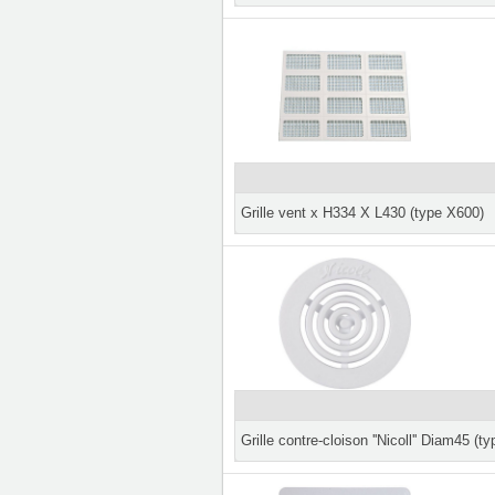
Grille vent x H334 X L430 (type X600)
Grille contre-cloison ''Nicoll'' Diam45 (t