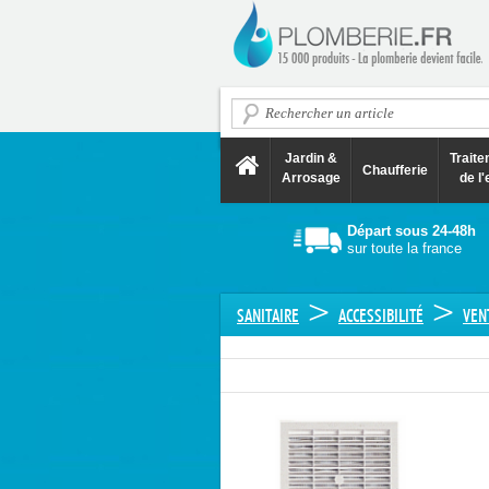
Jardin &
Trait
Chaufferie
Arrosage
de l'
Départ sous 24-48h
sur toute la france
>
>
SANITAIRE
ACCESSIBILITÉ
VEN