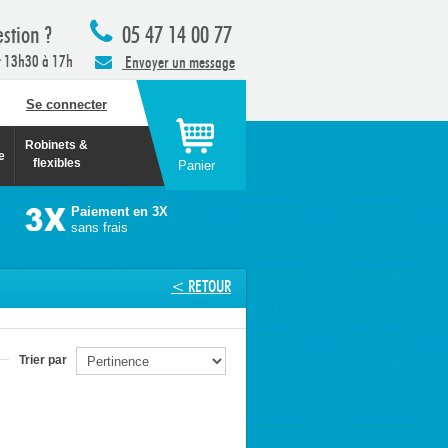
stion ?
05 47 14 00 77
t 13h30 à 17h
Envoyer un message
Se connecter
Robinets &
e
flexibles
Panier
Paiement en 3X
sans frais
< RETOUR
Trier par