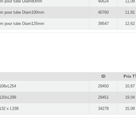
6mm pour tube Diam80mm
40624
11,08
5mm pour tube Diam100mm
40760
11,81
4mm pour tube Diam125mm
39547
12,62
ID
Prix T
H108xL254
29450
10,87
H120xL299
29451
19,04
H132 x L338
34278
15,08