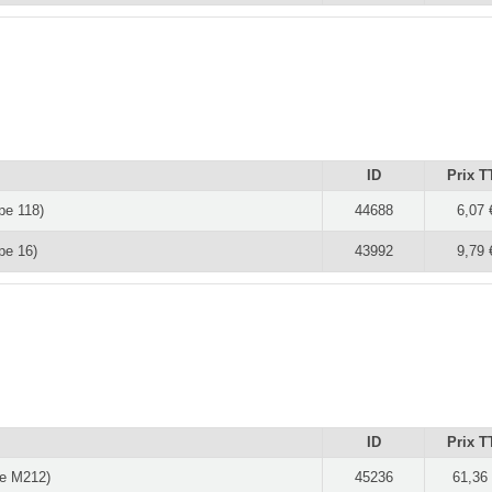
ID
Prix T
pe 118)
44688
6,07 
pe 16)
43992
9,79 
ID
Prix T
pe M212)
45236
61,36