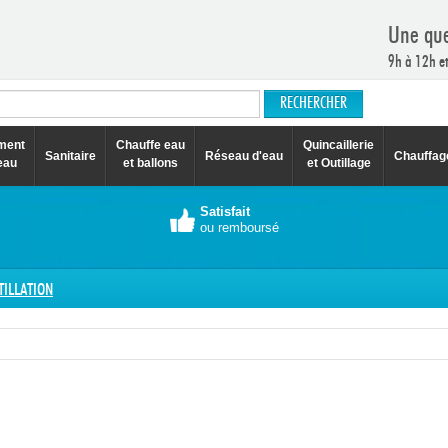
Une que
9h à 12h e
ement
Chauffe eau
Quincaillerie
Sanitaire
Réseau d'eau
Chauffag
eau
et ballons
et Outillage
Satisfait
ou remboursé
TILLATION