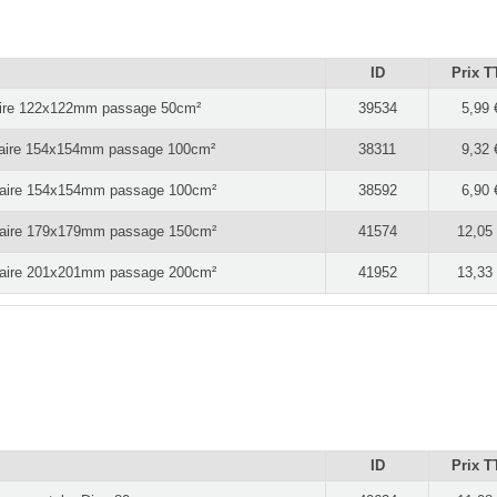
ID
Prix T
quaire 122x122mm passage 50cm²
39534
5,99 
iquaire 154x154mm passage 100cm²
38311
9,32 
iquaire 154x154mm passage 100cm²
38592
6,90 
iquaire 179x179mm passage 150cm²
41574
12,05
iquaire 201x201mm passage 200cm²
41952
13,33
ID
Prix T