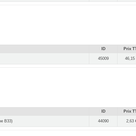
ID
Prix T
45009
46,15
ID
Prix T
ype B33)
44090
2,63 