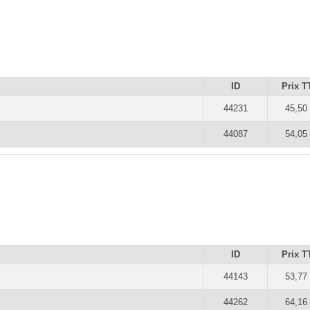
ID
Prix T
44231
45,50
44087
54,05
ID
Prix T
44143
53,77
44262
64,16