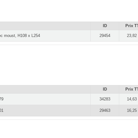
ID
Prix T
vec moust, H108 x L254
29454
23,82
ID
Prix T
79
34283
14,63
01
29463
16,25