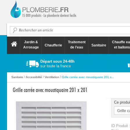
Jardin &
Traitement
Chauffe e
Chaufferie
Sanitaire
Arrosage
de l'eau
et ballons
Départ sous 24-48h
sur toute la france
Sanitaire
Accessibilité
Ventillation
Grille carrée avec moustiquaire 201 x...
Grille carrée avec moustiquaire 201 x 201
Ce produi
ID Produit 