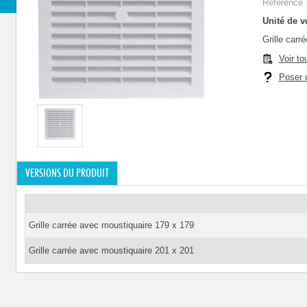
Référence 
Unité de ve
Grille carr
Voir to
Poser u
VERSIONS DU PRODUIT
Grille carrée avec moustiquaire 179 x 179
Grille carrée avec moustiquaire 201 x 201