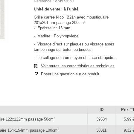
Référence :
opf972630
Unité de vente : à l'unité
Grille carrée Nicoll B214 avec moustiquaire
201x201mm passage 200cm²
· Épaisseur : 15 mm
· Matière : Polypropylène
· Vissage direct sur plaques ou vissage après
tamponnage sur béton ou briques
· Le collage sera un moyen efficace et rapide…
Voir toutes les caractéristiques techniques
Poser une question sur ce produit
ID
Prix T
quaire 122x122mm passage 50cm²
39534
5,99 
iquaire 154x154mm passage 100cm²
38311
9,32 