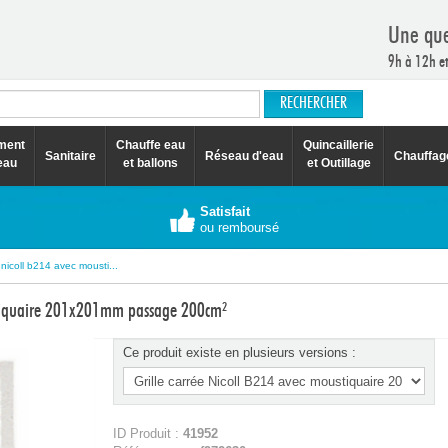
Une que
9h à 12h e
ement
Chauffe eau
Quincaillerie
Sanitaire
Réseau d'eau
Chauffag
eau
et ballons
et Outillage
Satisfait
ou remboursé
 nicoll b214 avec mousti...
ustiquaire 201x201mm passage 200cm²
Ce produit existe en plusieurs versions :
ID Produit :
41952