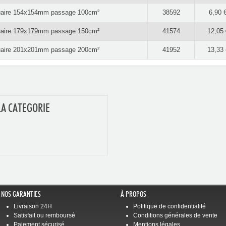
iquaire 154x154mm passage 100cm²
38592
6,90 
iquaire 179x179mm passage 150cm²
41574
12,05 
iquaire 201x201mm passage 200cm²
41952
13,33 
LA CATEGORIE
NOS GARANTIES
À PROPOS
Livraison 24H
Politique de confidentialité
Satisfait ou remboursé
Conditions générales de vente
Paiement sécurisé
Mentions légales