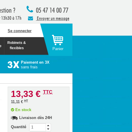
stion ?
05 47 14 00 77
t 13h30 à 17h
Envoyer un message
Se connecter
Robinets &
e
flexibles
Panier
Paiement en 3X
sans frais
13,33 €
TTC
HT
11,11 €
En stock
Livraison dès 24H
Quantité