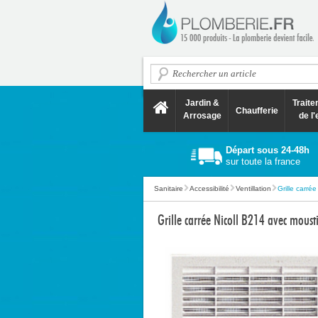
Jardin &
Trait
Chaufferie
Arrosage
de l'
Départ sous 24-48h
sur toute la france
Sanitaire
Accessibilité
Ventillation
Grille carrée
Grille carrée Nicoll B214 avec mo