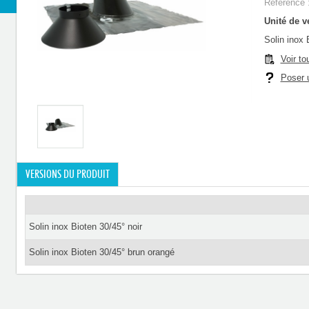
Référence 
Unité de ve
Solin inox 
Voir to
Poser u
VERSIONS DU PRODUIT
Solin inox Bioten 30/45° noir
Solin inox Bioten 30/45° brun orangé