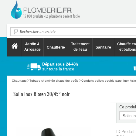
Jardin &
Traitement
Chauffe e
Chaufferie
Sanitaire
Arrosage
de l'eau
et ballons
Départ sous 24-48h
sur toute la france
Chauffage
Tubage cheminée chaudière poêle
Conduits pellets double paroi Inox Acie
Solin inox Bioten 30/45° noir
Ce produi
ID Produit 