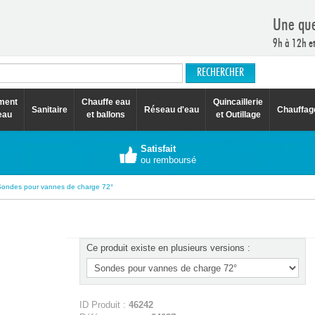
Une que
9h à 12h e
ement
Chauffe eau
Quincaillerie
Sanitaire
Réseau d'eau
Chauffag
eau
et ballons
et Outillage
Satisfait
ou remboursé
Sondes pour vannes de charge 72°
Ce produit existe en plusieurs versions :
ID Produit :
46242