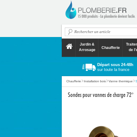
Jardin &
Trait
Chaufferie
Arrosage
de l'
Départ sous 24-48h
sur toute la france
Chaufferie
Installation bois
Vanne thermique
Sondes pour vannes de charge 72°