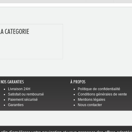
LA CATEGORIE
NOS GARANTIES
À PROPOS
Livraison 24H
Politique de confidentialité
Satisfait ou remboursé
Conditions générales de vente
Paiement sécurisé
Mentions légales
Garanties
Nous contacter
Nous envoyer un messag
Une Question, Un Devis, SAV ?