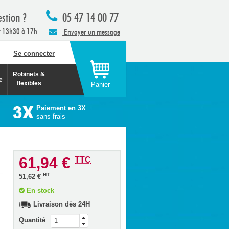
stion ?
05 47 14 00 77
t 13h30 à 17h
Envoyer un message
Se connecter
Robinets &
e
flexibles
Panier
Paiement en 3X
sans frais
61,94 €
TTC
HT
51,62 €
En stock
Livraison dès 24H
Quantité