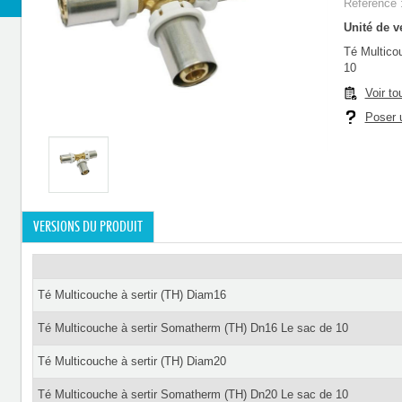
Référence 
Unité de ve
Té Multico
10
Voir to
Poser u
VERSIONS DU PRODUIT
Té Multicouche à sertir (TH) Diam16
Té Multicouche à sertir Somatherm (TH) Dn16 Le sac de 10
Té Multicouche à sertir (TH) Diam20
Té Multicouche à sertir Somatherm (TH) Dn20 Le sac de 10