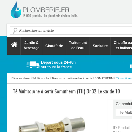
Jardin &
Traitement
Chauffe e
Chaufferie
Sanitaire
Arrosage
de l'eau
et ballons
Départ sous 24-48h
sur toute la france
Réseau d'eau
Multicouche
Raccords multicouche à sertir
SOMATHERM
Té multicou
Té Multicouche à sertir Somatherm (TH) Dn32 Le sac de 10
Ce produi
ID Produit 