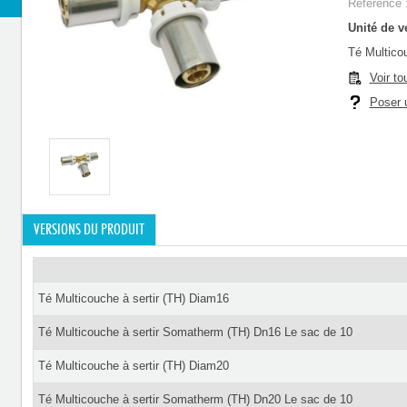
Référence 
Unité de ve
Té Multicou
Voir to
Poser u
VERSIONS DU PRODUIT
Té Multicouche à sertir (TH) Diam16
Té Multicouche à sertir Somatherm (TH) Dn16 Le sac de 10
Té Multicouche à sertir (TH) Diam20
Té Multicouche à sertir Somatherm (TH) Dn20 Le sac de 10