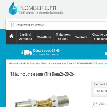
Jardin &
Traitement
Chauffe e
Chaufferie
Sanitaire
Arrosage
de l'eau
et ballons
Départ sous 24-48h
sur toute la france
Réseau d'eau
Multicouche
Raccords multicouche à sertir
SOMATHERM
Té multicouc
Té Multicouche à sertir (TH) Diam26-20-26
Ce produi
ID Produit 