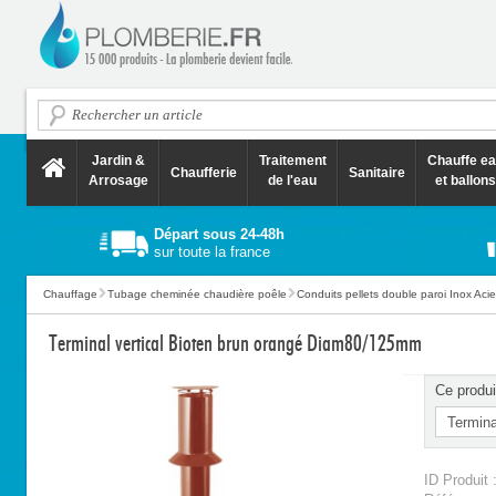
Jardin &
Traitement
Chauffe e
Chaufferie
Sanitaire
Arrosage
de l'eau
et ballons
Départ sous 24-48h
sur toute la france
Chauffage
Tubage cheminée chaudière poêle
Conduits pellets double paroi Inox Acie
Terminal vertical Bioten brun orangé Diam80/125mm
Ce produi
ID Produit 