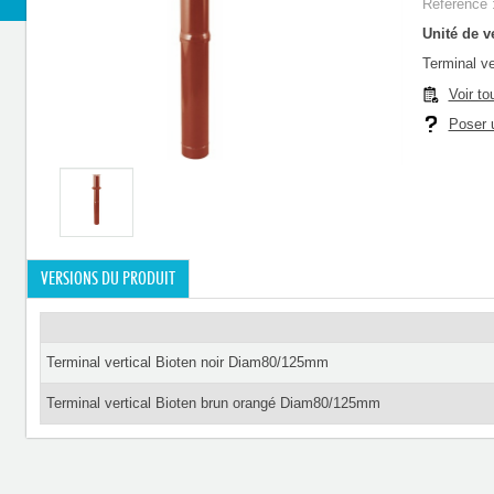
Référence 
Unité de ve
Terminal v
Voir to
Poser u
VERSIONS DU PRODUIT
Terminal vertical Bioten noir Diam80/125mm
Terminal vertical Bioten brun orangé Diam80/125mm