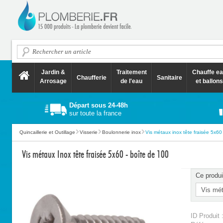
Jardin &
Traitement
Chauffe e
Chaufferie
Sanitaire
Arrosage
de l'eau
et ballons
Départ sous 24-48h
sur toute la france
Quincaillerie et Outillage
Visserie
Boulonnerie inox
Vis métaux inox tête fraisée 5x60 -
Vis métaux Inox tête fraisée 5x60 - boîte de 100
Ce produi
ID Produit 