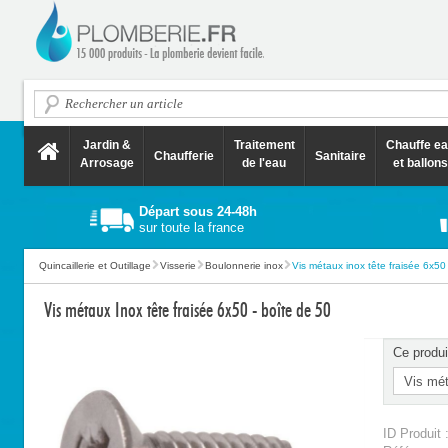
Jardin &
Traitement
Chauffe e
Chaufferie
Sanitaire
Arrosage
de l'eau
et ballons
Départ sous 24-48h
sur toute la france
Quincaillerie et Outillage
Visserie
Boulonnerie inox
Vis métaux inox tête fraisée 6x50 -
Vis métaux Inox tête fraisée 6x50 - boîte de 50
Ce produi
ID Produit 