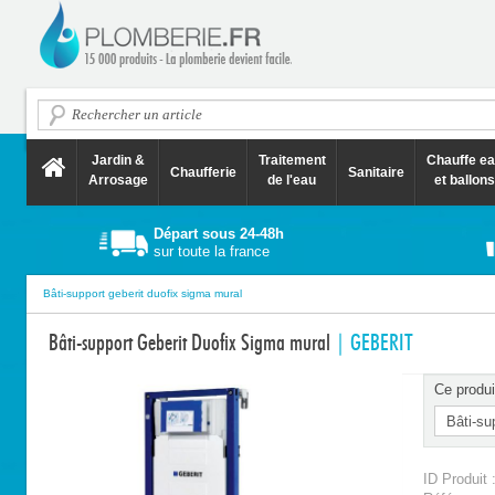
Jardin &
Traitement
Chauffe e
Chaufferie
Sanitaire
Arrosage
de l'eau
et ballons
Départ sous 24-48h
sur toute la france
Bâti-support geberit duofix sigma mural
Bâti-support Geberit Duofix Sigma mural
| GEBERIT
Ce produi
ID Produit 