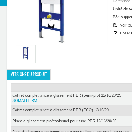
Référence 
Unité de ve
Bâti-suppo
Voir to
Poser u
VERSIONS DU PRODUIT
Coffret complet pince à glissement PER (Semi-pro) 12/16/20/25
SOMATHERM
Coffret complet pince à glissement PER (ECO) 12/16/20
Pince à glissement professionnel pour tube PER 12/16/20/25
Jeux d'adaptateus rechange pour pince à glissement semi-pro et pro