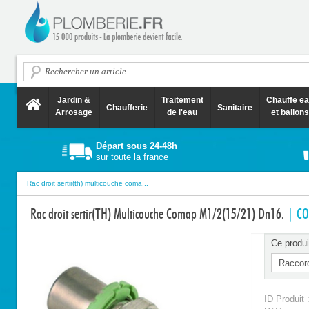
Jardin &
Traitement
Chauffe e
Chaufferie
Sanitaire
Arrosage
de l'eau
et ballons
Départ sous 24-48h
sur toute la france
Rac droit sertir(th) multicouche coma...
Rac droit sertir(TH) Multicouche Comap M1/2(15/21) Dn16.
| C
Ce produi
ID Produit 