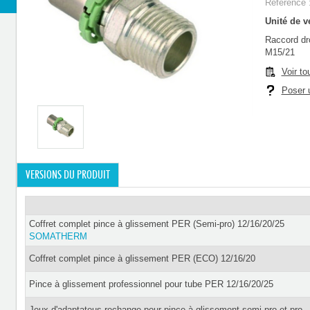
Référence 
Unité de ve
Raccord dr
M15/21
Voir to
Poser u
VERSIONS DU PRODUIT
Coffret complet pince à glissement PER (Semi-pro) 12/16/20/25
SOMATHERM
Coffret complet pince à glissement PER (ECO) 12/16/20
Pince à glissement professionnel pour tube PER 12/16/20/25
Jeux d'adaptateus rechange pour pince à glissement semi-pro et pro