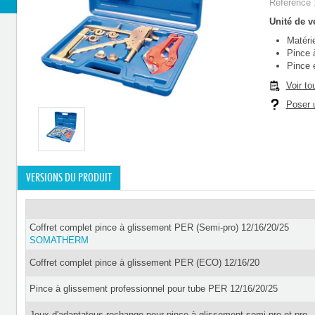
Référence 
Unité de ve
Matéri
Pince 
Pince 
Voir to
Poser u
VERSIONS DU PRODUIT
Coffret complet pince à glissement PER (Semi-pro) 12/16/20/25
SOMATHERM
Coffret complet pince à glissement PER (ECO) 12/16/20
Pince à glissement professionnel pour tube PER 12/16/20/25
Jeux d'adaptateus rechange pour pince à glissement semi-pro et pro