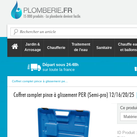
Jardin &
Traitement
Chauffe e
Chaufferie
Sanitaire
Arrosage
de l'eau
et ballons
Départ sous 24-48h
sur toute la france
Coffret complet pince à glissement pe...
Coffret complet pince à glissement PER (Semi-pro) 12/16/20/25
Ce produi
ID Produit 