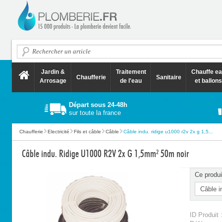
Jardin &
Traitement
Chauffe e
Chaufferie
Sanitaire
Arrosage
de l'eau
et ballons
Départ sous 24-48h
sur toute la france
Chaufferie
Electricité
Fils et câble
Câble
Câble indu. ridige u1000 r2v 2x g 1,5...
Câble indu. Ridige U1000 R2V 2x G 1,5mm² 50m noir
Ce produi
ID Produit 