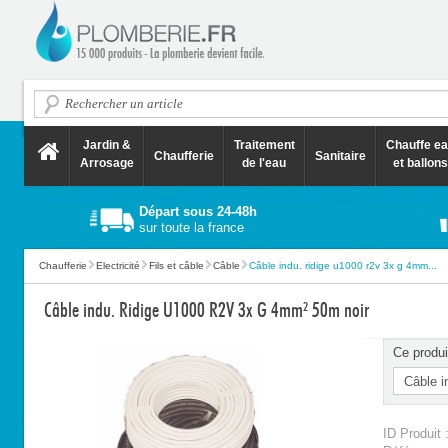
Jardin &
Traitement
Chauffe e
Chaufferie
Sanitaire
Arrosage
de l'eau
et ballons
Départ sous 24-48h
sur toute la france
Chaufferie
Electricité
Fils et câble
Câble
Câble indu. ridige u1000 r2v 3x g 4mm...
Câble indu. Ridige U1000 R2V 3x G 4mm² 50m noir
Ce produi
ID Produit 