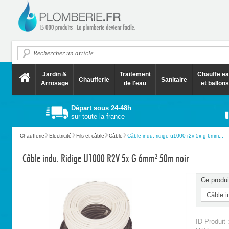
Jardin &
Traitement
Chauffe e
Chaufferie
Sanitaire
Arrosage
de l'eau
et ballons
Départ sous 24-48h
sur toute la france
Chaufferie
Electricité
Fils et câble
Câble
Câble indu. ridige u1000 r2v 5x g 6mm...
Câble indu. Ridige U1000 R2V 5x G 6mm² 50m noir
Ce produi
ID Produit 