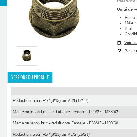
Référence 
Unité de ve
Femell
Mâle 4
Brut
Conditi
Voir to
Poser u
VERSIONS DU PRODUIT
Réduction laiton F1/4(8/13) en M3/8(12/17)
Mamelon laiton brut - réduit cote Femelle - F20/27 - M33/42
Mamelon laiton brut - réduit cote Femelle - F33/42 - M50/60
Réduction laiton F1/4(8/13) en M1/2 (15/21)