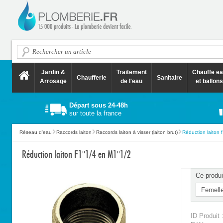
Jardin &
Traitement
Chauffe e
Chaufferie
Sanitaire
Arrosage
de l'eau
et ballons
Départ sous 24-48h
sur toute la france
Réseau d'eau
Raccords laiton
Raccords laiton à visser (laiton brut)
Réduction laiton f
Réduction laiton F1''1/4 en M1''1/2
Ce produi
ID Produit 