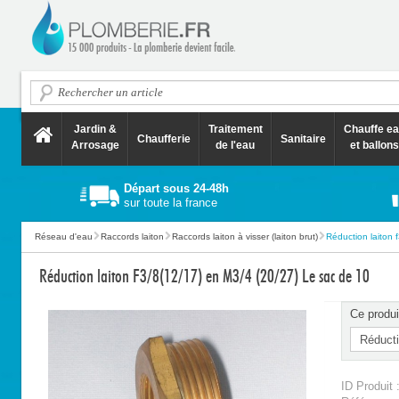
Jardin &
Traitement
Chauffe e
Chaufferie
Sanitaire
Arrosage
de l'eau
et ballons
Départ sous 24-48h
sur toute la france
Réseau d'eau
Raccords laiton
Raccords laiton à visser (laiton brut)
Réduction laiton f
Réduction laiton F3/8(12/17) en M3/4 (20/27) Le sac de 10
Ce produi
ID Produit 