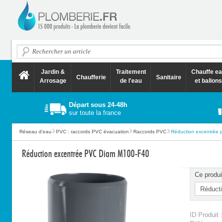
Jardin &
Traitement
Chauffe e
Chaufferie
Sanitaire
Arrosage
de l'eau
et ballons
Départ sous 24-48h
sur toute la france
Réseau d'eau
PVC : raccords PVC évacuation
Raccords PVC
Réduction excentrée 
Réduction excentrée PVC Diam M100-F40
Ce produi
ID Produit 