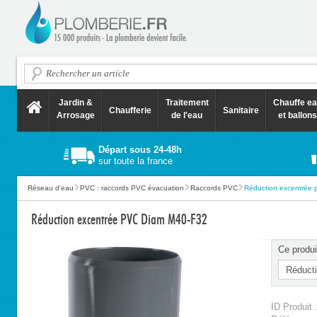
Jardin &
Traitement
Chauffe e
Chaufferie
Sanitaire
Arrosage
de l'eau
et ballons
Départ sous 24-48h
sur toute la france
Réseau d'eau
PVC : raccords PVC évacuation
Raccords PVC
Réduction excentrée 
Réduction excentrée PVC Diam M40-F32
Ce produi
ID Produit 