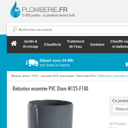
Jardin &
Traitement
Chauffe e
Chaufferie
Sanitaire
Arrosage
de l'eau
et ballons
Départ sous 24-48h
sur toute la france
Réseau d'eau
PVC : raccords PVC évacuation
Raccords PVC
Réduction excentrée 
Réduction excentrée PVC Diam M125-F100
Ce produi
ID Produit 