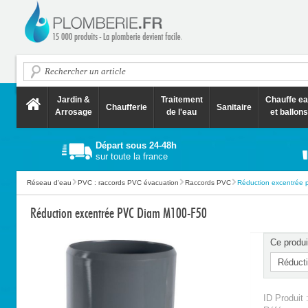
Jardin &
Traitement
Chauffe e
Chaufferie
Sanitaire
Arrosage
de l'eau
et ballons
Départ sous 24-48h
sur toute la france
Réseau d'eau
PVC : raccords PVC évacuation
Raccords PVC
Réduction excentrée 
Réduction excentrée PVC Diam M100-F50
Ce produi
ID Produit 